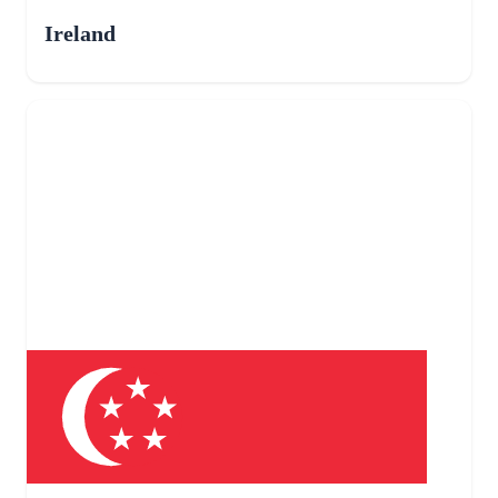
Ireland