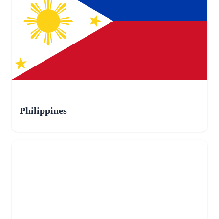
Philippines