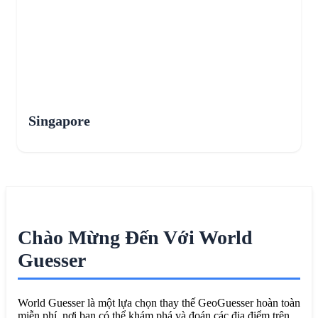
Singapore
Chào Mừng Đến Với World
Guesser
World Guesser là một lựa chọn thay thế GeoGuesser hoàn toàn
miễn phí, nơi bạn có thể khám phá và đoán các địa điểm trên