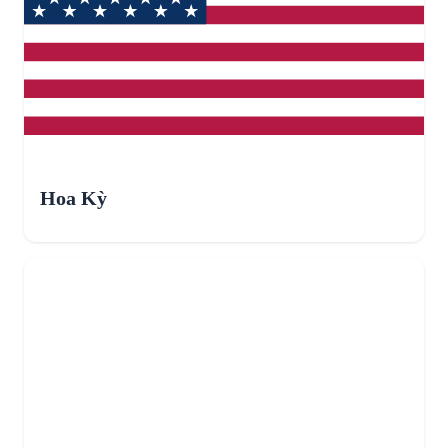
Hoa Kỳ