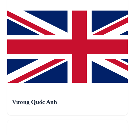
Vương Quốc Anh