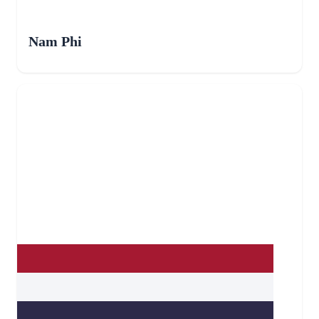
Nam Phi