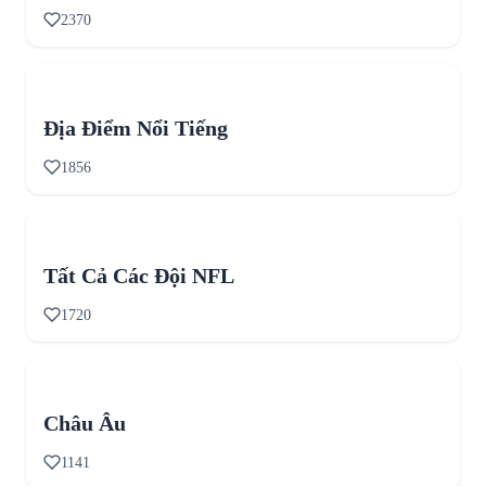
2370
Địa Điểm Nổi Tiếng
1856
Tất Cả Các Đội NFL
1720
Châu Âu
1141