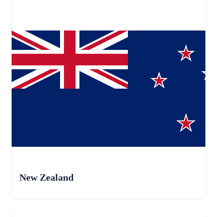
New Zealand