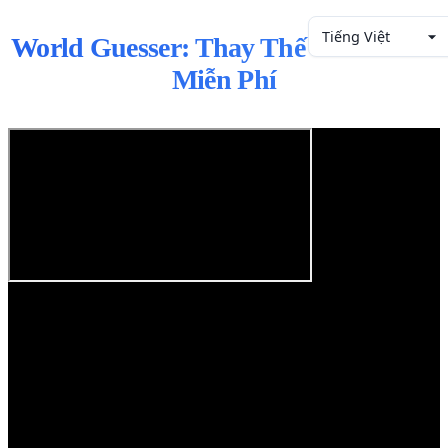
Tiếng Việt
World Guesser: Thay Thế GeoGuessr
Miễn Phí