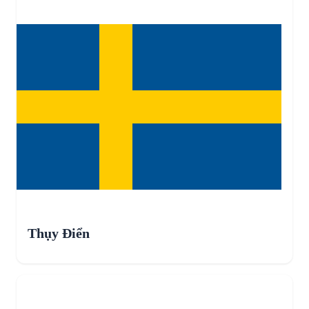
Thụy Điển