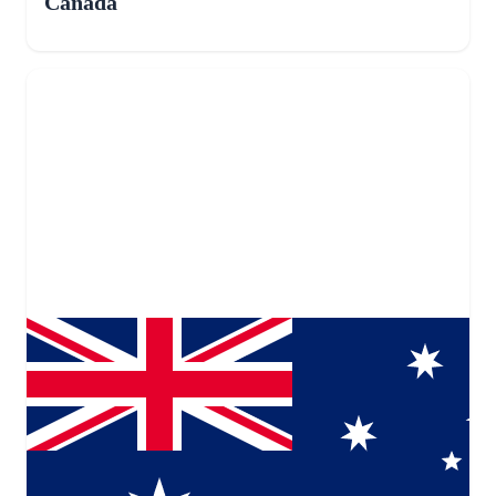
Canada